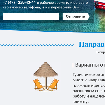
258-43-44
+7 (473)
в рабочее время или оставьте
свой номер телефона, и мы перезвоним Вам.
Телефон
*
Направ
Выбира
Варианты от
Туристическое а
многим направле
пляжный и детск
расширяем спек
работу и нацеле
клиенту.