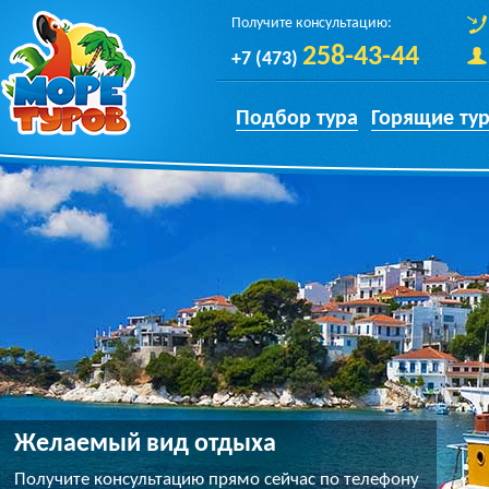
Перейти к основному содержанию
Получите консультацию:
258-43-44
+7 (473)
Подбор тура
Горящие ту
Желаемый вид отдыха
Получите консультацию прямо сейчас по телефону